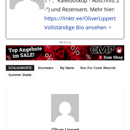
1 -", "Kaleidoskop - Abschnitt 2
-") und Rezensent. Mehr hier:
https://linktr.ee/OliverLippert
Vollständige Bio ansehen
Werbung
SCHLAGWORTE
Knumears
My Name
Run For Cover Records
Summer Shade
Oliver Lippert