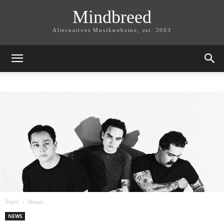
Mindbreed
Alternatives Musikwebzine, est. 2003
Start
News
NEWS