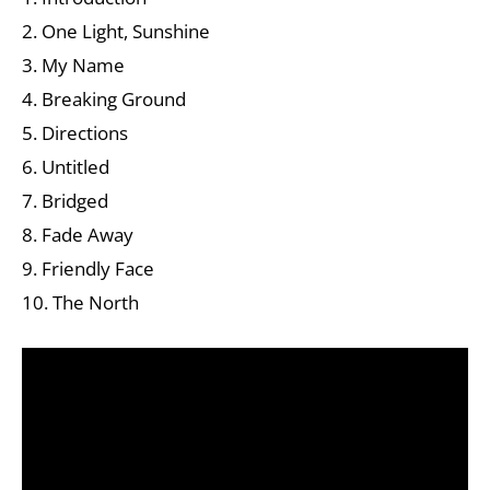
2. One Light, Sunshine
3. My Name
4. Breaking Ground
5. Directions
6. Untitled
7. Bridged
8. Fade Away
9. Friendly Face
10. The North