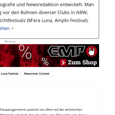
tografie und Newsredaktion entwickelt. Man
ig vor den Bühnen diverser Clubs in NRW,
chtfestivals (M'era Luna, Amphi Festival).
sehen
Werbung
 Luna Festival
Newcomer Contest
n Hauptaugenmerk zunächst vor allem auf der technischen
ltlich habe ich mich über die Jahre vom Allrounder weg, hin zu