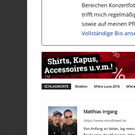
Bereichen Konzertfo
trifft mich regelmäß
sowie auf meinen Pfli
Vollständige Bio an
SCHLAGWORTE
Elvellon
M'era Luna 2016
M'era
Matthias Irrgang
https://www.mindbreed.de
Von Anfang an dabei, lag mei
Realisation des Magazins. Inha