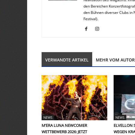
den Bereichen Konzertfotograf
den Bühnen diverser Clubs in 
Festival).
VERWANDTE ARTIKEL
MEHR VOM AUTOR
NEWS
NEWS
M’ERA LUNA NEWCOMER
ELVELLON 
WETTBEWERB 2026: JETZT
WEGEN KRA