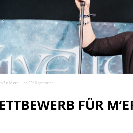
für M’era Luna 2016 gestartet
TBEWERB FÜR M’ER