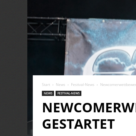
Start
News
Festival-News
Newcomerwettbewerb 
NEWS
FESTIVAL-NEWS
NEWCOMERWET
GESTARTET