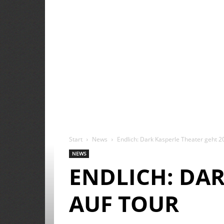
Start
News
Endlich: Dark Kasperle Theater geht 2
NEWS
ENDLICH: DAR
AUF TOUR