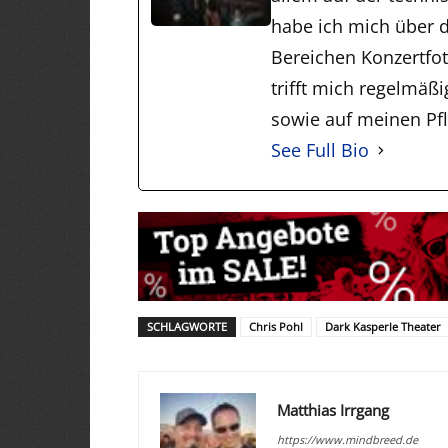
habe ich mich über d
Bereichen Konzertfo
trifft mich regelmäß
sowie auf meinen Pfli
See Full Bio
SCHLAGWORTE
Chris Pohl
Dark Kasperle Theater
Matthias Irrgang
https://www.mindbreed.de