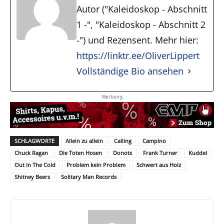
Autor ("Kaleidoskop - Abschnitt
1 -", "Kaleidoskop - Abschnitt 2
-") und Rezensent. Mehr hier:
https://linktr.ee/OliverLippert
Vollständige Bio ansehen
Werbung
SCHLAGWORTE
Allein zu allein
Calling
Campino
Chuck Ragan
Die Toten Hosen
Donots
Frank Turner
Kuddel
Out In The Cold
Problem kein Problem
Schwert aus Holz
Shitney Beers
Solitary Man Records