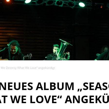
 We Destroy What We Love“ angekündigt
NEUES ALBUM „SEAS
T WE LOVE“ ANGEK