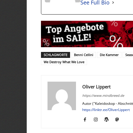
See Full Bio
SCHLAGWORTE
Benni Cellini
Die Kammer
Seas
We Destroy What We Love
Oliver Lippert
https://www.mindbreed.de
Autor ("Kaleidoskop - Abschnitt
https://linktr.ee/OliverLippert