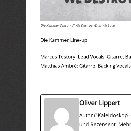
Die Kammer Season VI We Destroy What We Love
Die Kammer Line-up
Marcus Testory: Lead Vocals, Gitarre, B
Matthias Ambré: Gitarre, Backing Vocals
Oliver Lippert
Autor ("Kaleidoskop - 
und Rezensent. Mehr