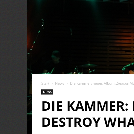
Start
News
Die Kammer: neues Album „Season VI:
NEWS
DIE KAMMER: 
DESTROY WHA