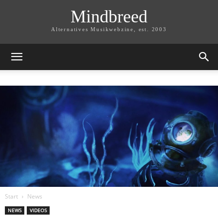
Mindbreed
Alternatives Musikwebzine, est. 2003
Start
News
NEWS
VIDEOS