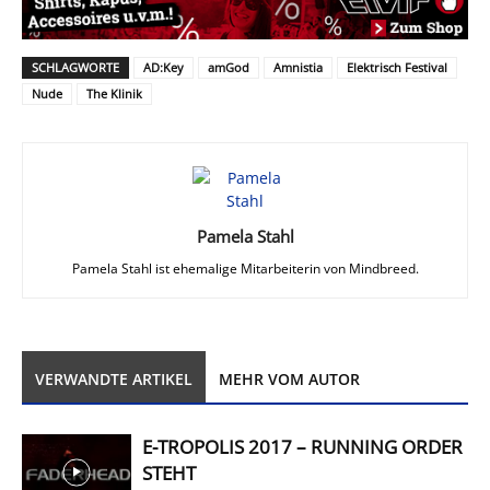
SCHLAGWORTE
AD:Key
amGod
Amnistia
Elektrisch Festival
Nude
The Klinik
Pamela Stahl
Pamela Stahl ist ehemalige Mitarbeiterin von Mindbreed.
VERWANDTE ARTIKEL
MEHR VOM AUTOR
E-TROPOLIS 2017 – RUNNING ORDER
STEHT