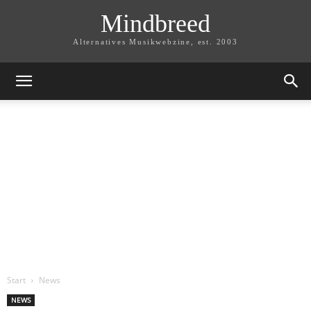
Mindbreed
Alternatives Musikwebzine, est. 2003
Start
News
NEWS