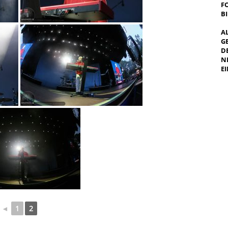
F
B
A
G
E
E
I
◄
1
2