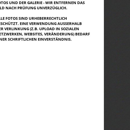
OTOS UND DER GALERIE - WIR ENTFERNEN DAS
ILD NACH PRÜFUNG UNVERZÜGLICH.
LLE FOTOS SIND URHEBERRECHTLICH
ESCHÜTZT. EINE VERWENDUNG AUSSERHALB D
R VERLINKUNG (Z.B. UPLOAD IN SOZIALEN N
TZWERKEN, WEBSITES, VERÄNDERUNG) BEDARF E
NER SCHRIFTLICHEN EINVERSTÄNDNIS.