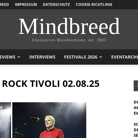
REED
IMPRESSUM
DATENSCHUTZ
COOKIE-RICHTLINIE
Mindbreed
Alternatives Musikwebzine, est. 2003
EVIEWS
INTERVIEWS
FESTIVALS 2026
EVENTARCH
ROCK TIVOLI 02.08.25
D
A
E
S
D
S