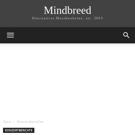
Mindbreed
Alternatives Musikwebzine, est. 2003
Start
Konzertberichte
KONZERTBERICHTE