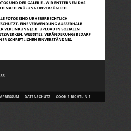
OTOS UND DER GALERIE - WIR ENTFERNEN DAS
ILD NACH PRÜFUNG UNVERZÜGLICH.
LLE FOTOS SIND URHEBERRECHTLICH
ESCHÜTZT. EINE VERWENDUNG AUSSERHALB D
R VERLINKUNG (Z.B. UPLOAD IN SOZIALEN N
TZWERKEN, WEBSITES, VERÄNDERUNG) BEDARF E
NER SCHRIFTLICHEN EINVERSTÄNDNIS.
RSS
IMPRESSUM
DATENSCHUTZ
COOKIE-RICHTLINIE