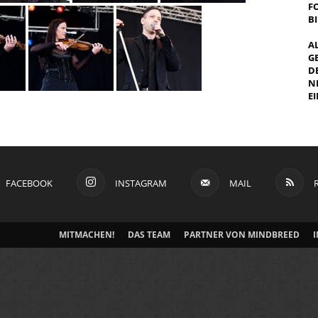
F
B
A
G
E
E
I
FACEBOOK
INSTAGRAM
MAIL
MITMACHEN!
DAS TEAM
PARTNER VON MINDBREED