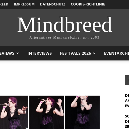
REED
IMPRESSUM
DATENSCHUTZ
COOKIE-RICHTLINIE
Mindbreed
Alternatives Musikwebzine, est. 2003
EVIEWS
INTERVIEWS
FESTIVALS 2026
EVENTARCH
D
A
E
S
D
S