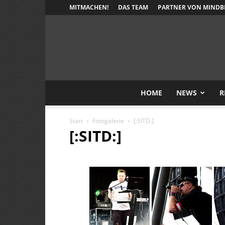
MITMACHEN!
DAS TEAM
PARTNER VON MINDB
HOME
NEWS
R
Start
Fotogalerie
[:SITD:]
[:SITD:]