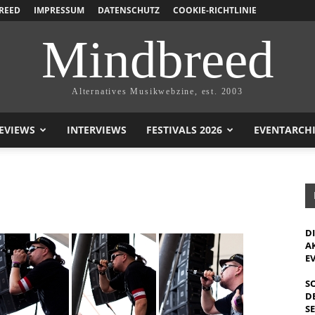
REED
IMPRESSUM
DATENSCHUTZ
COOKIE-RICHTLINIE
Mindbreed
Alternatives Musikwebzine, est. 2003
EVIEWS
INTERVIEWS
FESTIVALS 2026
EVENTARCH
D
A
E
S
D
S