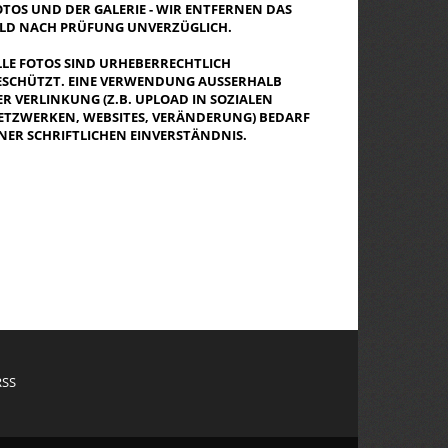
OTOS UND DER GALERIE - WIR ENTFERNEN DAS
ILD NACH PRÜFUNG UNVERZÜGLICH.
LLE FOTOS SIND URHEBERRECHTLICH
ESCHÜTZT. EINE VERWENDUNG AUSSERHALB D
R VERLINKUNG (Z.B. UPLOAD IN SOZIALEN N
TZWERKEN, WEBSITES, VERÄNDERUNG) BEDARF E
NER SCHRIFTLICHEN EINVERSTÄNDNIS.
RSS