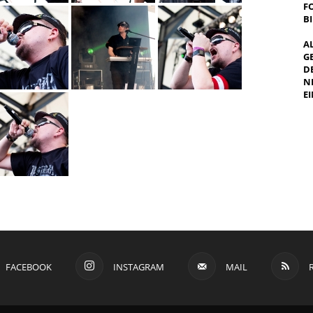
F
B
A
G
E
E
I
FACEBOOK
INSTAGRAM
MAIL