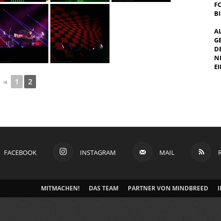
F
B
A
G
E
E
I
◄
1
2
FACEBOOK
INSTAGRAM
MAIL
MITMACHEN!
DAS TEAM
PARTNER VON MINDBREED