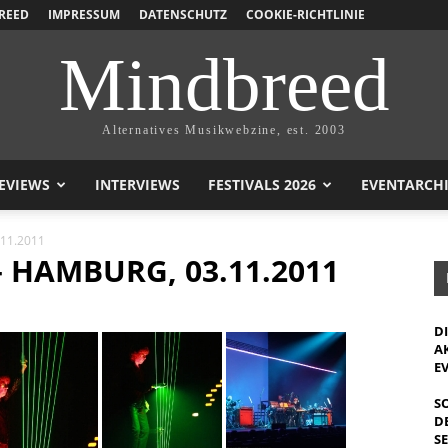
REED
IMPRESSUM
DATENSCHUTZ
COOKIE-RICHTLINIE
Mindbreed
Alternatives Musikwebzine, est. 2003
EVIEWS
INTERVIEWS
FESTIVALS 2026
EVENTARCH
.11.2011
– HAMBURG, 03.11.2011
D
A
E
S
D
S