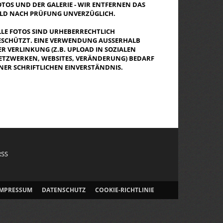
OTOS UND DER GALERIE - WIR ENTFERNEN DAS
ILD NACH PRÜFUNG UNVERZÜGLICH.
LLE FOTOS SIND URHEBERRECHTLICH
ESCHÜTZT. EINE VERWENDUNG AUSSERHALB D
R VERLINKUNG (Z.B. UPLOAD IN SOZIALEN N
TZWERKEN, WEBSITES, VERÄNDERUNG) BEDARF E
NER SCHRIFTLICHEN EINVERSTÄNDNIS.
RSS
IMPRESSUM
DATENSCHUTZ
COOKIE-RICHTLINIE