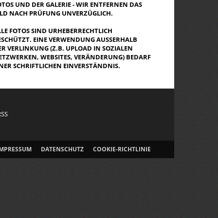
OTOS UND DER GALERIE - WIR ENTFERNEN DAS
ILD NACH PRÜFUNG UNVERZÜGLICH.
LLE FOTOS SIND URHEBERRECHTLICH
ESCHÜTZT. EINE VERWENDUNG AUSSERHALB D
R VERLINKUNG (Z.B. UPLOAD IN SOZIALEN N
TZWERKEN, WEBSITES, VERÄNDERUNG) BEDARF E
NER SCHRIFTLICHEN EINVERSTÄNDNIS.
RSS
IMPRESSUM
DATENSCHUTZ
COOKIE-RICHTLINIE