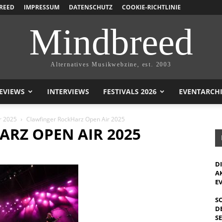
REED
IMPRESSUM
DATENSCHUTZ
COOKIE-RICHTLINIE
Mindbreed
Alternatives Musikwebzine, est. 2003
EVIEWS
INTERVIEWS
FESTIVALS 2026
EVENTARCH
r 2025
Clawfinger RockHarz Open Air 2025
RZ OPEN AIR 2025
D
A
E
S
D
S