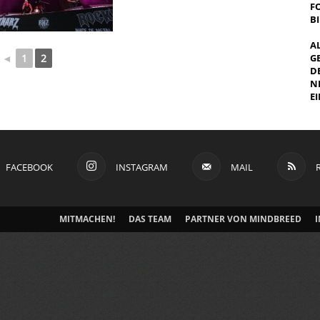
F
B
A
◄
1
2
G
E
E
I
FACEBOOK
INSTAGRAM
MAIL
MITMACHEN!
DAS TEAM
PARTNER VON MINDBREED