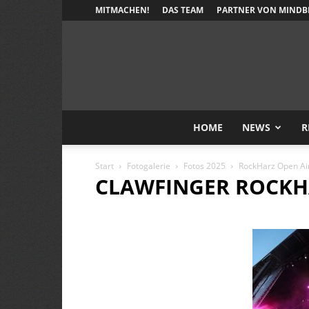
MITMACHEN!
DAS TEAM
PARTNER VON MINDB
HOME
NEWS
R
Start
Fotogalerie
Fotos 2025
RockHarz Open Ai
CLAWFINGER ROCKHA