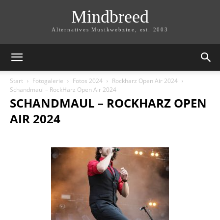
Mindbreed
Alternatives Musikwebzine, est. 2003
Start
Fotogalerie
Fotos 2024
Rockharz Open Air 2024
Schandmaul – RockHarz Open Air 2024
SCHANDMAUL – ROCKHARZ OPEN
AIR 2024