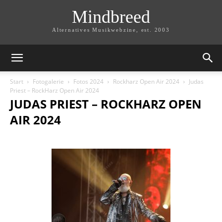
Mindbreed
Alternatives Musikwebzine, est. 2003
Start
Fotogalerie
Fotos 2024
Rockharz Open Air 2024
Judas
Priest – RockHarz Open Air 2024
JUDAS PRIEST – ROCKHARZ OPEN
AIR 2024