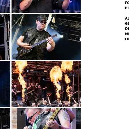
F
B
A
G
E
E
I