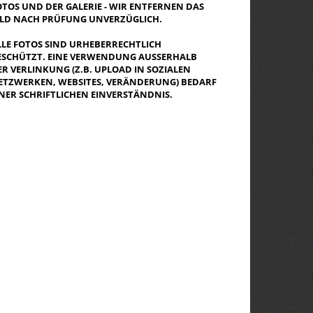
OTOS UND DER GALERIE - WIR ENTFERNEN DAS
ILD NACH PRÜFUNG UNVERZÜGLICH.
LLE FOTOS SIND URHEBERRECHTLICH
ESCHÜTZT. EINE VERWENDUNG AUSSERHALB D
R VERLINKUNG (Z.B. UPLOAD IN SOZIALEN N
TZWERKEN, WEBSITES, VERÄNDERUNG) BEDARF E
NER SCHRIFTLICHEN EINVERSTÄNDNIS.