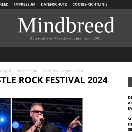
REED
IMPRESSUM
DATENSCHUTZ
COOKIE-RICHTLINIE
Mindbreed
Alternatives Musikwebzine, est. 2003
al 2024
Another Tale – Castle Rock Festival 2024
TLE ROCK FESTIVAL 2024
D
A
E
S
D
S