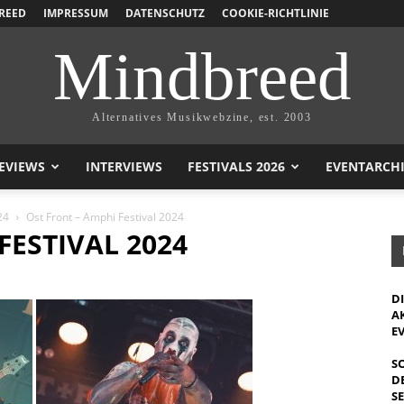
REED
IMPRESSUM
DATENSCHUTZ
COOKIE-RICHTLINIE
Mindbreed
Alternatives Musikwebzine, est. 2003
EVIEWS
INTERVIEWS
FESTIVALS 2026
EVENTARCH
24
Ost Front – Amphi Festival 2024
FESTIVAL 2024
D
A
E
S
D
S