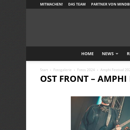
MITMACHEN!
DAS TEAM
PARTNER VON MINDB
HOME
NEWS
R
Start
Fotogalerie
Fotos 2024
Amphi Festival 20
OST FRONT – AMPHI 