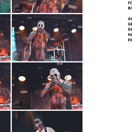
F
B
A
G
E
E
I