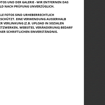
OTOS UND DER GALERIE - WIR ENTFERNEN DAS
ILD NACH PRÜFUNG UNVERZÜGLICH.
LLE FOTOS SIND URHEBERRECHTLICH
ESCHÜTZT. EINE VERWENDUNG AUSSERHALB D
R VERLINKUNG (Z.B. UPLOAD IN SOZIALEN N
TZWERKEN, WEBSITES, VERÄNDERUNG) BEDARF E
NER SCHRIFTLICHEN EINVERSTÄNDNIS.