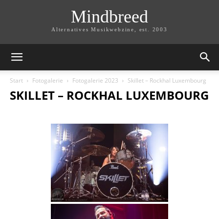
Mindbreed
Alternatives Musikwebzine, est. 2003
Start
Fotogalerie
Fotogalerie 2023
Skillet – Rockhal Luxembourg
SKILLET – ROCKHAL LUXEMBOURG