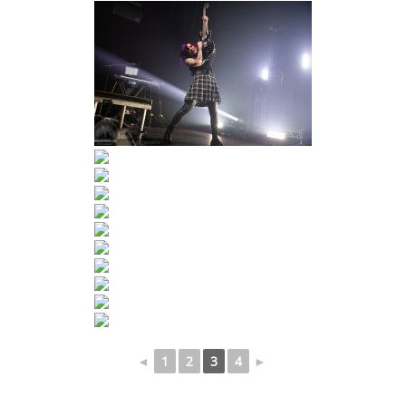
◄
1
2
3
4
►