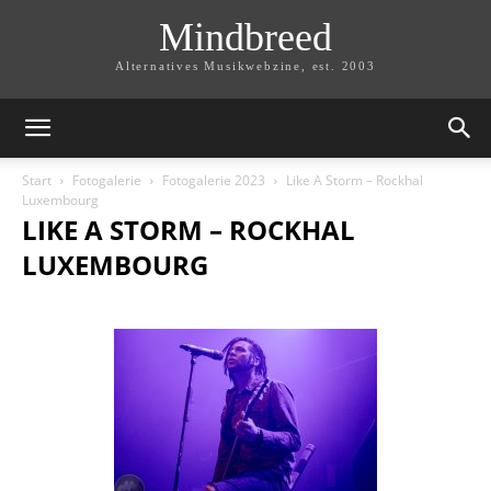
Mindbreed
Alternatives Musikwebzine, est. 2003
Start
Fotogalerie
Fotogalerie 2023
Like A Storm – Rockhal
Luxembourg
LIKE A STORM – ROCKHAL
LUXEMBOURG