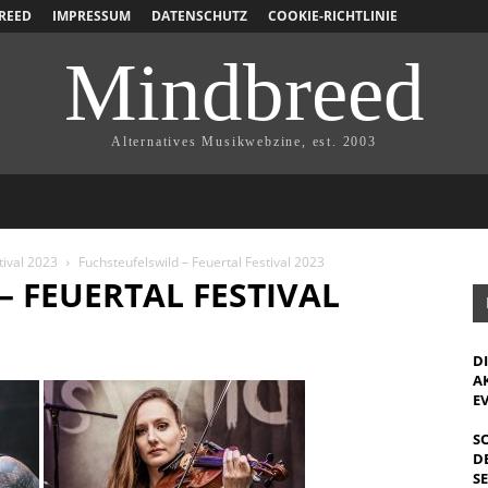
REED
IMPRESSUM
DATENSCHUTZ
COOKIE-RICHTLINIE
Mindbreed
Alternatives Musikwebzine, est. 2003
tival 2023
Fuchsteufelswild – Feuertal Festival 2023
– FEUERTAL FESTIVAL
D
A
E
S
D
S