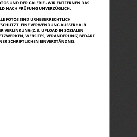
OTOS UND DER GALERIE - WIR ENTFERNEN DAS
ILD NACH PRÜFUNG UNVERZÜGLICH.
LLE FOTOS SIND URHEBERRECHTLICH
ESCHÜTZT. EINE VERWENDUNG AUSSERHALB D
R VERLINKUNG (Z.B. UPLOAD IN SOZIALEN N
TZWERKEN, WEBSITES, VERÄNDERUNG) BEDARF E
NER SCHRIFTLICHEN EINVERSTÄNDNIS.