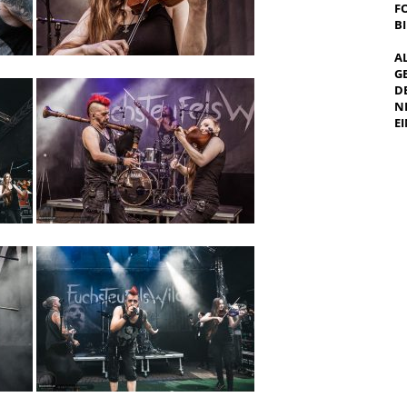
F
B
A
G
E
E
I