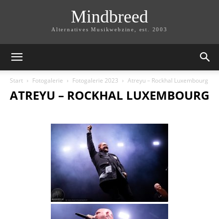
Mindbreed
Alternatives Musikwebzine, est. 2003
Start
Fotogalerie
Fotogalerie 2023
Atreyu – Rockhal Luxembourg
ATREYU – ROCKHAL LUXEMBOURG