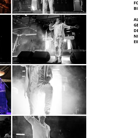
F
B
A
G
E
E
I