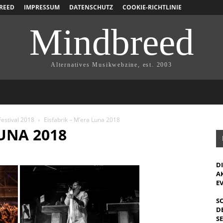
REED
IMPRESSUM
DATENSCHUTZ
COOKIE-RICHTLINIE
Mindbreed
Alternatives Musikwebzine, est. 2003
estival 2018
Eisfabrik – M’era Luna 2018
LUNA 2018
D
A
E
S
D
S