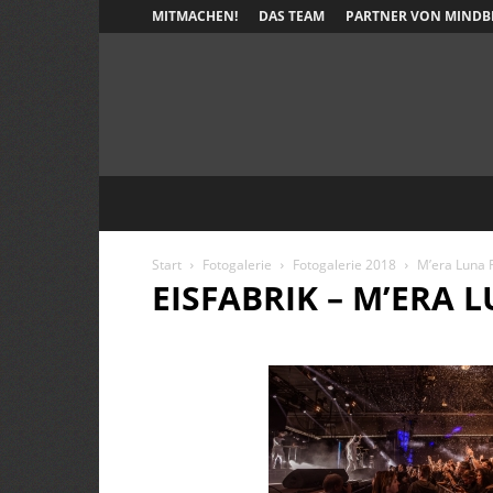
MITMACHEN!
DAS TEAM
PARTNER VON MINDB
Start
Fotogalerie
Fotogalerie 2018
M’era Luna F
EISFABRIK – M’ERA 