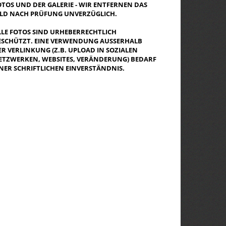
OTOS UND DER GALERIE - WIR ENTFERNEN DAS
ILD NACH PRÜFUNG UNVERZÜGLICH.
LLE FOTOS SIND URHEBERRECHTLICH
ESCHÜTZT. EINE VERWENDUNG AUSSERHALB D
R VERLINKUNG (Z.B. UPLOAD IN SOZIALEN N
TZWERKEN, WEBSITES, VERÄNDERUNG) BEDARF E
NER SCHRIFTLICHEN EINVERSTÄNDNIS.