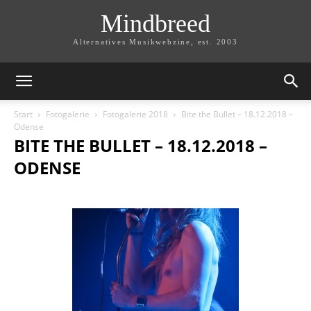
Mindbreed
Alternatives Musikwebzine, est. 2003
Start
Fotogalerie
Fotogalerie 2018
Bite the Bullet – 18.12.2018 –
Odense
BITE THE BULLET – 18.12.2018 –
ODENSE