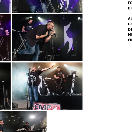
F
B
A
G
E
E
I