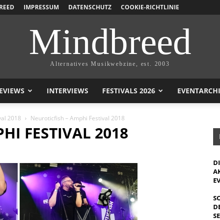
REED
IMPRESSUM
DATENSCHUTZ
COOKIE-RICHTLINIE
Mindbreed
Alternatives Musikwebzine, est. 2003
EVIEWS
INTERVIEWS
FESTIVALS 2026
EVENTARCH
val 2018
Neuroticfish – Amphi Festival 2018
HI FESTIVAL 2018
D
A
E
S
D
S