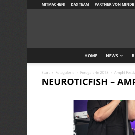
MITMACHEN!
DAS TEAM
PARTNER VON MINDB
HOME
NEWS
R
Start
Fotogalerie
Fotogalerie 2018
Amphi Festi
NEUROTICFISH – AMP