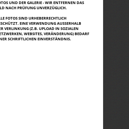
OTOS UND DER GALERIE - WIR ENTFERNEN DAS
ILD NACH PRÜFUNG UNVERZÜGLICH.
LLE FOTOS SIND URHEBERRECHTLICH
ESCHÜTZT. EINE VERWENDUNG AUSSERHALB D
R VERLINKUNG (Z.B. UPLOAD IN SOZIALEN N
TZWERKEN, WEBSITES, VERÄNDERUNG) BEDARF E
NER SCHRIFTLICHEN EINVERSTÄNDNIS.