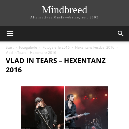
Mindbreed
Alternatives Musikwebzine, est. 2003
Start
Fotogalerie
Fotogalerie 2016
Hexentanz Festival 2016
Vlad In Tears – Hexentanz 2016
VLAD IN TEARS – HEXENTANZ
2016