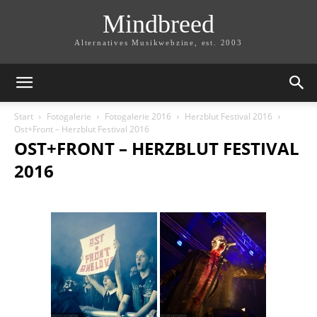
Mindbreed
Alternatives Musikwebzine, est. 2003
Start
Fotogalerie
Fotogalerie 2016
Herzblut Festival 2016
Ost+Front – Herzblut Festival 2016
OST+FRONT – HERZBLUT FESTIVAL
2016