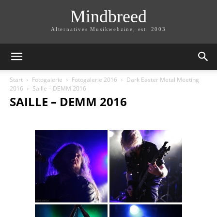
Mindbreed
Alternatives Musikwebzine, est. 2003
Start
Fotogalerie
Fotogalerie 2016
Dark Easter Metal Meeting
2016
Saille – DEMM 2016
SAILLE – DEMM 2016