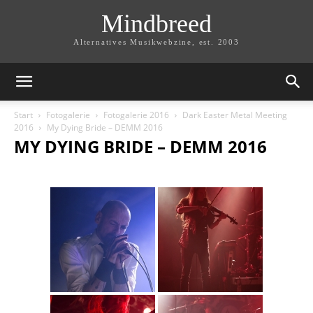
Mindbreed
Alternatives Musikwebzine, est. 2003
Start
Fotogalerie
Fotogalerie 2016
Dark Easter Metal Meeting
2016
My Dying Bride – DEMM 2016
MY DYING BRIDE – DEMM 2016