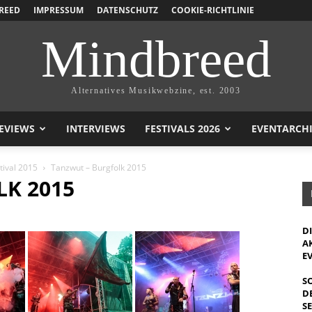
REED
IMPRESSUM
DATENSCHUTZ
COOKIE-RICHTLINIE
Mindbreed
Alternatives Musikwebzine, est. 2003
EVIEWS
INTERVIEWS
FESTIVALS 2026
EVENTARCH
tival 2015
Tanzwut – Burgfolk 2015
K 2015
D
A
E
S
D
S