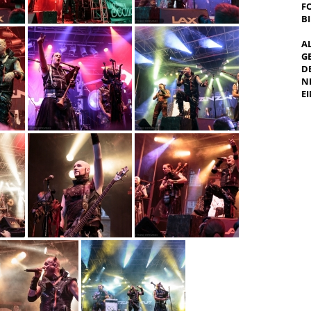
F
B
A
G
E
E
I