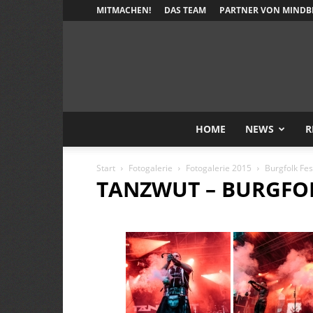
MITMACHEN!
DAS TEAM
PARTNER VON MINDB
HOME
NEWS
R
Start
Fotogalerie
Fotogalerie 2015
Burgfolk Fes
TANZWUT – BURGFOL