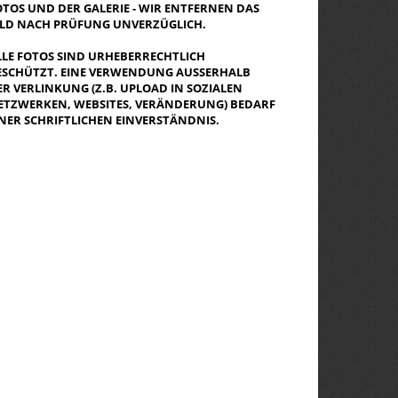
OTOS UND DER GALERIE - WIR ENTFERNEN DAS
ILD NACH PRÜFUNG UNVERZÜGLICH.
LLE FOTOS SIND URHEBERRECHTLICH
ESCHÜTZT. EINE VERWENDUNG AUSSERHALB D
R VERLINKUNG (Z.B. UPLOAD IN SOZIALEN N
TZWERKEN, WEBSITES, VERÄNDERUNG) BEDARF E
NER SCHRIFTLICHEN EINVERSTÄNDNIS.