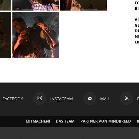
F
B
A
G
E
E
I
FACEBOOK
INSTAGRAM
MAIL
MITMACHEN!
DAS TEAM
PARTNER VON MINDBREED