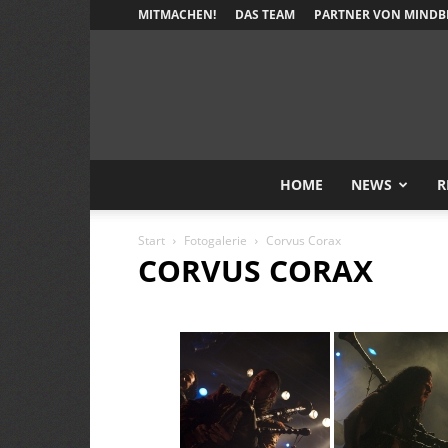
MITMACHEN!
DAS TEAM
PARTNER VON MINDB
HOME
NEWS
R
Start
Fotogalerie
Corvus Corax
CORVUS CORAX