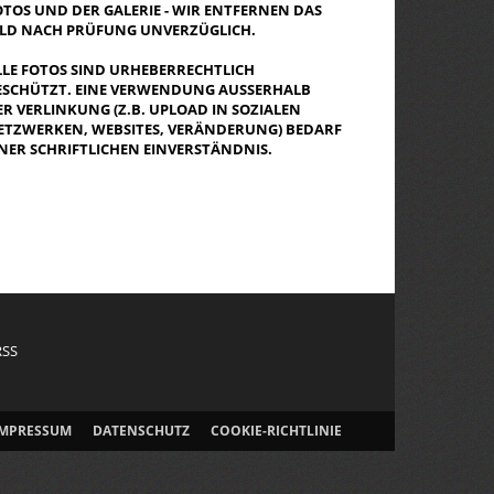
OTOS UND DER GALERIE - WIR ENTFERNEN DAS
ILD NACH PRÜFUNG UNVERZÜGLICH.
LLE FOTOS SIND URHEBERRECHTLICH
ESCHÜTZT. EINE VERWENDUNG AUSSERHALB D
R VERLINKUNG (Z.B. UPLOAD IN SOZIALEN N
TZWERKEN, WEBSITES, VERÄNDERUNG) BEDARF E
NER SCHRIFTLICHEN EINVERSTÄNDNIS.
RSS
IMPRESSUM
DATENSCHUTZ
COOKIE-RICHTLINIE