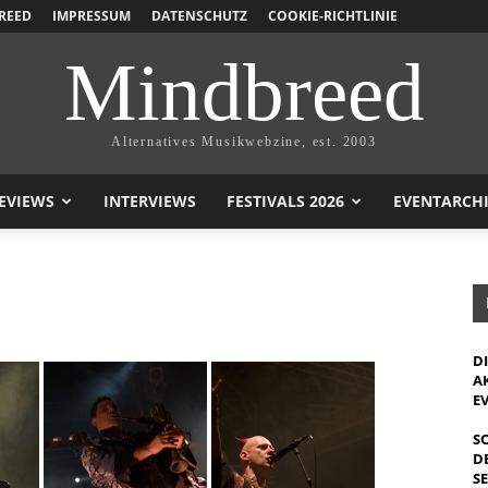
REED
IMPRESSUM
DATENSCHUTZ
COOKIE-RICHTLINIE
Mindbreed
Alternatives Musikwebzine, est. 2003
EVIEWS
INTERVIEWS
FESTIVALS 2026
EVENTARCH
D
A
E
S
D
S