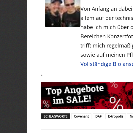
Von Anfang an dabei
allem auf der techni
habe ich mich über d
Bereichen Konzertfo
trifft mich regelmäß
sowie auf meinen Pfli
Vollständige Bio an
SCHLAGWORTE
Covenant
DAF
E-tropolis
N