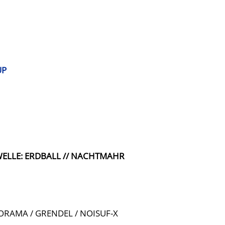
UP
 WELLE: ERDBALL // NACHTMAHR
IORAMA / GRENDEL / NOISUF-X