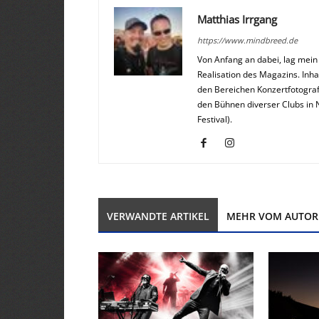
Matthias Irrgang
https://www.mindbreed.de
Von Anfang an dabei, lag mei
Realisation des Magazins. Inha
den Bereichen Konzertfotograf
den Bühnen diverser Clubs in 
Festival).
VERWANDTE ARTIKEL
MEHR VOM AUTOR