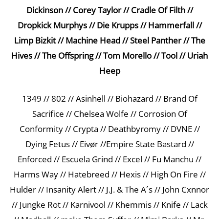
Dickinson // Corey Taylor // Cradle Of Filth //
Dropkick Murphys // Die Krupps // Hammerfall //
Limp Bizkit // Machine Head // Steel Panther // The
Hives // The Offspring // Tom Morello // Tool // Uriah
Heep
1349 // 802 // Asinhell // Biohazard // Brand Of
Sacrifice // Chelsea Wolfe // Corrosion Of
Conformity // Crypta // Deathbyromy // DVNE //
Dying Fetus // Eivør //Empire State Bastard //
Enforced // Escuela Grind // Excel // Fu Manchu //
Harms Way // Hatebreed // Hexis // High On Fire //
Hulder // Insanity Alert // J.J. & The A´s // John Cxnnor
// Jungke Rot // Karnivool // Khemmis // Knife // Lack