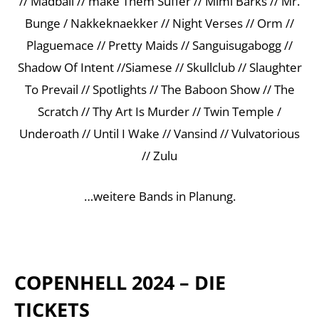
// Madball // make Them Suffer // Mimi Barks // Mr.
Bunge / Nakkeknaekker // Night Verses // Orm //
Plaguemace // Pretty Maids // Sanguisugabogg //
Shadow Of Intent //Siamese // Skullclub // Slaughter
To Prevail // Spotlights // The Baboon Show // The
Scratch // Thy Art Is Murder // Twin Temple /
Underoath // Until I Wake // Vansind // Vulvatorious
// Zulu
…weitere Bands in Planung.
COPENHELL 2024 – DIE
TICKETS