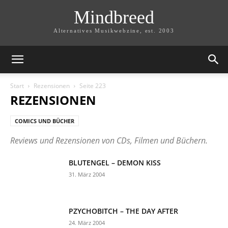
Mindbreed
Alternatives Musikwebzine, est. 2003
Start
Rezensionen
Seite 223
REZENSIONEN
COMICS UND BÜCHER
Reviews und Rezensionen von CDs, Filmen und Büchern.
BLUTENGEL – DEMON KISS
31. März 2004
PZYCHOBITCH – THE DAY AFTER
24. März 2004