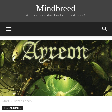
Mindbreed
Alternatives Musikwebzine, est. 2003
Start
Rezensionen
REZENSIONEN