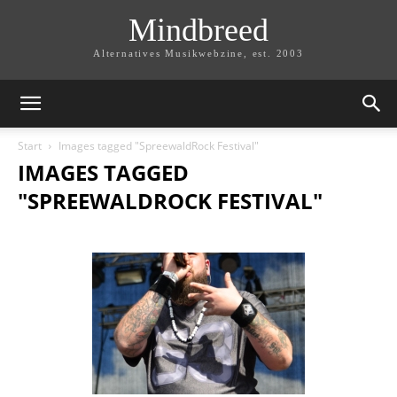
Mindbreed
Alternatives Musikwebzine, est. 2003
Start
Images tagged "SpreewaldRock Festival"
IMAGES TAGGED
"SPREEWALDROCK FESTIVAL"