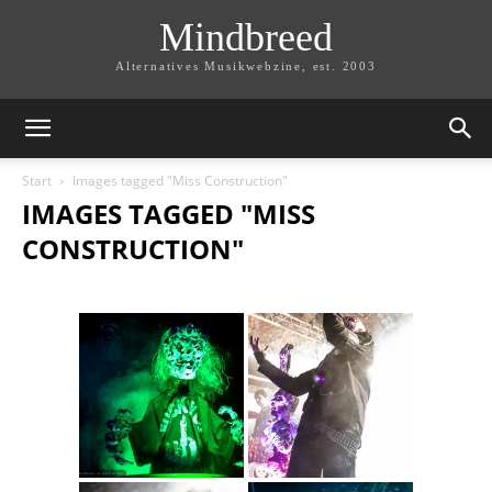
Mindbreed
Alternatives Musikwebzine, est. 2003
Start
Images tagged "Miss Construction"
IMAGES TAGGED "MISS
CONSTRUCTION"