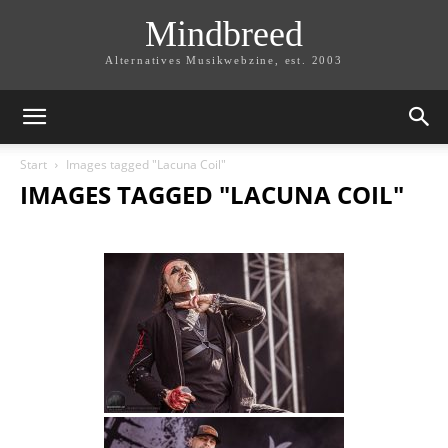
Mindbreed
Alternatives Musikwebzine, est. 2003
Start
Images tagged "Lacuna Coil"
IMAGES TAGGED "LACUNA COIL"