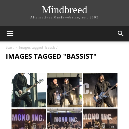
Mindbreed
Alternatives Musikwebzine, est. 2003
Start
Images tagged "Bassist"
IMAGES TAGGED "BASSIST"