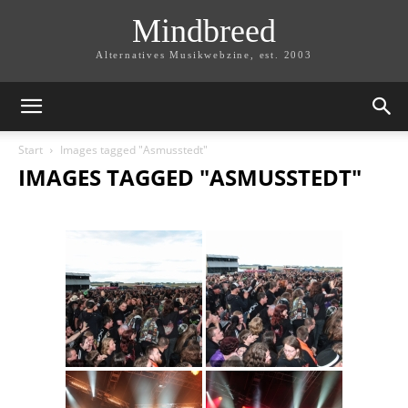
Mindbreed
Alternatives Musikwebzine, est. 2003
Start
Images tagged "Asmusstedt"
IMAGES TAGGED "ASMUSSTEDT"