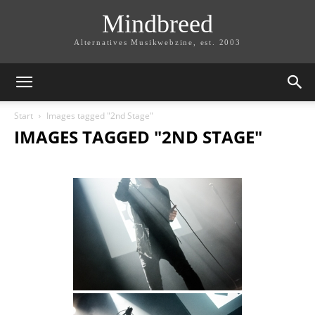
Mindbreed
Alternatives Musikwebzine, est. 2003
Start
Images tagged "2nd Stage"
IMAGES TAGGED "2ND STAGE"