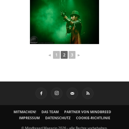
◄
1
2
3
►
MITMACHEN!
DAS TEAM
PARTNER VON MINDBREED
IMPRESSUM
DATENSCHUTZ
COOKIE-RICHTLINIE
© Mindbreed Magazin 2026 - alle Rechte vorbehalten.