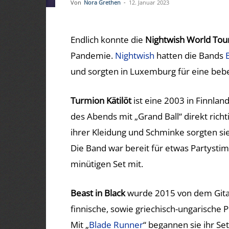
Von
Nora Grethen
-
12. Januar 2023
Endlich konnte die
Nightwish World Tou
Pandemie.
Nightwish
hatten die Bands
und sorgten in Luxemburg für eine beb
Turmion Kätilöt
ist eine 2003 in Finnlan
des Abends mit „Grand Ball“ direkt richt
ihrer Kleidung und Schminke sorgten sie
Die Band war bereit für etwas Partysti
minütigen Set mit.
Beast in Black
wurde 2015 von dem Gitar
finnische, sowie griechisch-ungarische
Mit „
Blade Runner
“ begannen sie ihr Se