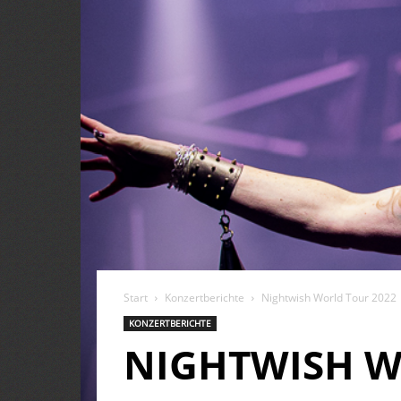
Start
Konzertberichte
Nightwish World Tour 2022
KONZERTBERICHTE
NIGHTWISH W