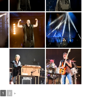
1
2
►