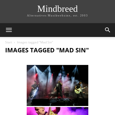
Mindbreed
Alternatives Musikwebzine, est. 2003
Start
Images tagged "Mad Sin"
IMAGES TAGGED "MAD SIN"