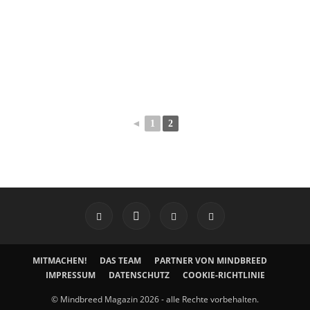
◄
1
2
MITMACHEN!
DAS TEAM
PARTNER VON MINDBREED
IMPRESSUM
DATENSCHUTZ
COOKIE-RICHTLINIE
© Mindbreed Magazin 2026 - alle Rechte vorbehalten.