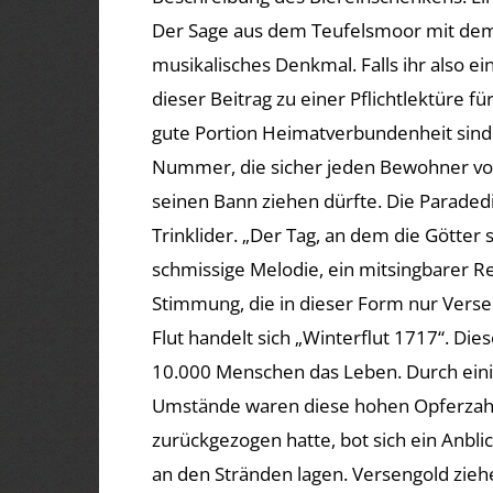
Der Sage aus dem Teufelsmoor mit dem
musikalisches Denkmal. Falls ihr also ein
dieser Beitrag zu einer Pflichtlektüre 
gute Portion Heimatverbundenheit sind 
Nummer, die sicher jeden Bewohner von
seinen Bann ziehen dürfte. Die Paradedi
Trinklider. „Der Tag, an dem die Götter s
schmissige Melodie, ein mitsingbarer Re
Stimmung, die in dieser Form nur Verse
Flut handelt sich „Winterflut 1717“. Di
10.000 Menschen das Leben. Durch ein
Umstände waren diese hohen Opferzahl
zurückgezogen hatte, bot sich ein Anbli
an den Stränden lagen. Versengold ziehen