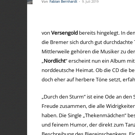
Von
Fabian Bernhardt
-
9. Juli 2019
von
Versengold
bereits hingelegt. In de
die Bremer sich durch gut durchdachte 
Mittlerweile gehören die Musiker zu der
„
Nordlicht
“ erscheint nun ein Album mi
norddeutsche Heimat. Ob die CD die be
doch eher auf herbere Töne setzt, erfahr
„Durch den Sturm“ ist eine Ode an de
Freude zusammen, die alle Widrigkeite
haben. Die Single „Thekenmädchen“ best
und feinem Humor, der direkt zum Tanz
Beschreibung des Biereinschenkens. Ein 