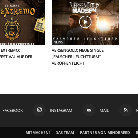
NEWS
N EXTREMO:
VERSENGOLD: NEUE SINGLE
ESTIVAL AUF DER
„FALSCHER LEUCHTTURM“
VERÖFFENTLICHT
FACEBOOK
INSTAGRAM
MAIL
MITMACHEN!
DAS TEAM
PARTNER VON MINDBREED