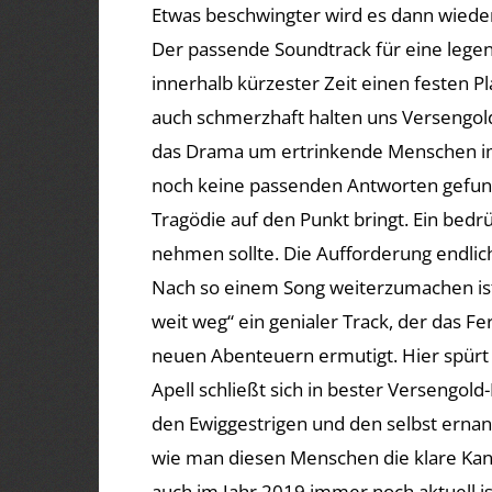
Etwas beschwingter wird es dann wieder 
Der passende Soundtrack für eine legen
innerhalb kürzester Zeit einen festen Pla
auch schmerzhaft halten uns Versengold
das Drama um ertrinkende Menschen im
noch keine passenden Antworten gefunde
Tragödie auf den Punkt bringt. Ein bedr
nehmen sollte. Die Aufforderung endlic
Nach so einem Song weiterzumachen ist 
weit weg“ ein genialer Track, der das 
neuen Abenteuern ermutigt. Hier spürt 
Apell schließt sich in bester Versengold
den Ewiggestrigen und den selbst erna
wie man diesen Menschen die klare Kant
auch im Jahr 2019 immer noch aktuell i