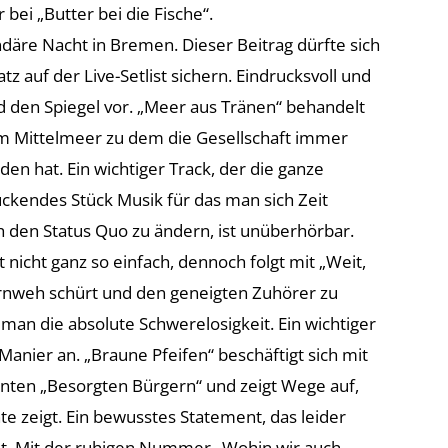
bei „Butter bei die Fische“.
däre Nacht in Bremen. Dieser Beitrag dürfte sich
tz auf der Live-Setlist sichern. Eindrucksvoll und
 den Spiegel vor. „Meer aus Tränen“ behandelt
 Mittelmeer zu dem die Gesellschaft immer
n hat. Ein wichtiger Track, der die ganze
ückendes Stück Musik für das man sich Zeit
h den Status Quo zu ändern, ist unüberhörbar.
nicht ganz so einfach, dennoch folgt mit „Weit,
Fernweh schürt und den geneigten Zuhörer zu
man die absolute Schwerelosigkeit. Ein wichtiger
-Manier an. „Braune Pfeifen“ beschäftigt sich mit
nnten „Besorgten Bürgern“ und zeigt Wege auf,
e zeigt. Ein bewusstes Statement, das leider
st. Mit der ruhigen Nummer „Wohin wir auch