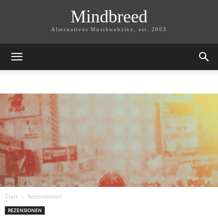
Mindbreed
Alternatives Musikwebzine, est. 2003
Start
Rezensionen
REZENSIONEN