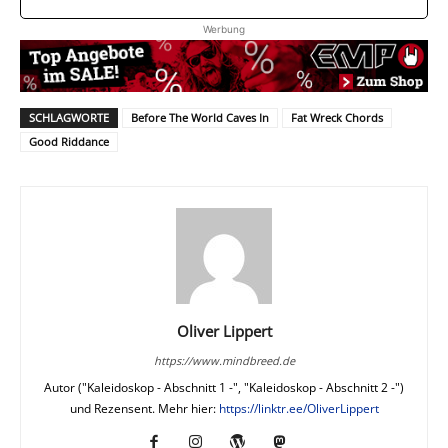
Werbung
SCHLAGWORTE
Before The World Caves In
Fat Wreck Chords
Good Riddance
Oliver Lippert
https://www.mindbreed.de
Autor ("Kaleidoskop - Abschnitt 1 -", "Kaleidoskop - Abschnitt 2 -")
und Rezensent. Mehr hier:
https://linktr.ee/OliverLippert