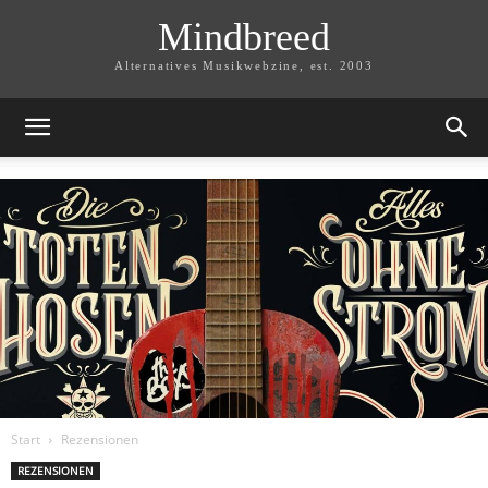
Mindbreed
Alternatives Musikwebzine, est. 2003
Start
Rezensionen
REZENSIONEN