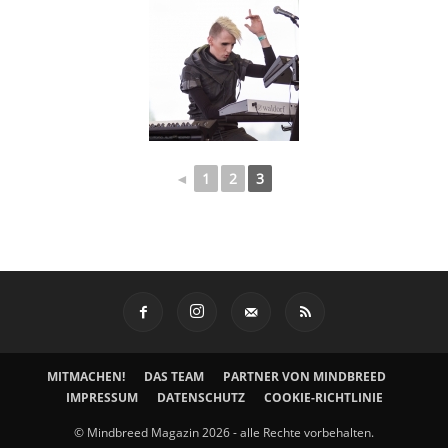
◄
1
2
3
MITMACHEN!
DAS TEAM
PARTNER VON MINDBREED
IMPRESSUM
DATENSCHUTZ
COOKIE-RICHTLINIE
© Mindbreed Magazin 2026 - alle Rechte vorbehalten.