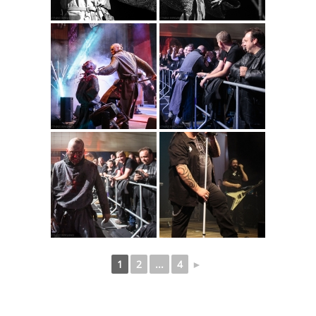
1
2
...
4
►