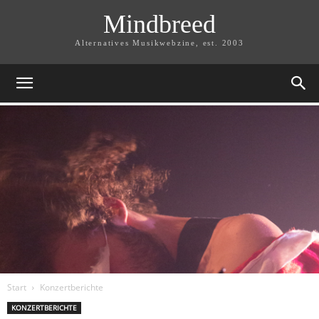
Mindbreed
Alternatives Musikwebzine, est. 2003
Start
Konzertberichte
KONZERTBERICHTE